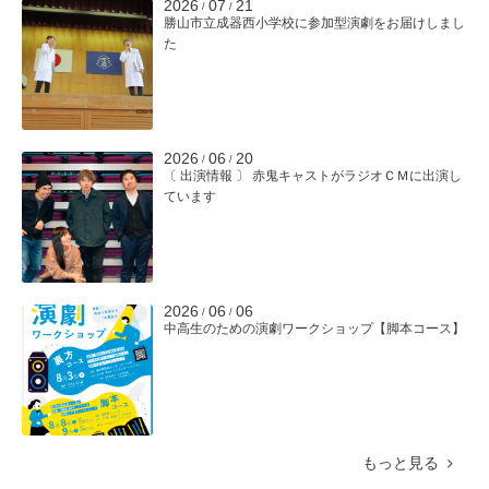
2026
07
21
/
/
勝山市立成器西小学校に参加型演劇をお届けしまし
た
2026
06
20
/
/
〔 出演情報 〕 赤鬼キャストがラジオＣＭに出演し
ています
2026
06
06
/
/
中高生のための演劇ワークショップ【脚本コース】
もっと見る