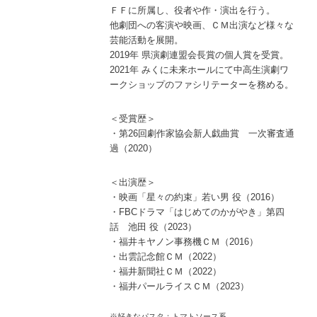
ＦＦに所属し、役者や作・演出を行う。
他劇団への客演や映画、ＣＭ出演など様々な
芸能活動を展開。
2019年 県演劇連盟会長賞の個人賞を受賞。
2021年 みくに未来ホールにて中高生演劇ワ
ークショップのファシリテーターを務める。
＜受賞歴＞
・第26回劇作家協会新人戯曲賞 一次審査通
過（2020）
＜出演歴＞
・映画「星々の約束」若い男 役（2016）
・FBCドラマ
「はじめてのかがやき」第四
話 池田 役（2023）
・福井キヤノン事務機ＣＭ
（2016）
・出雲記念館ＣＭ（2022）
・福井新聞社ＣＭ（2022）
・福井パールライスＣＭ（2023）
※好きなパスタ：トマトソース系