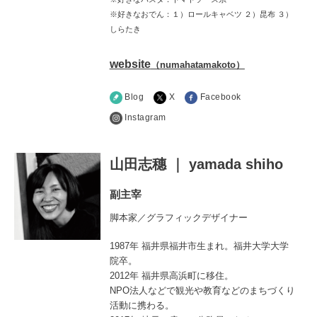
※好きなおでん：１）ロールキャベツ ２）昆布 ３）
しらたき
website
（numahatamakoto）
Blog
X
Facebook
Instagram
山田志穗 ｜ yamada shiho
副主宰
脚本家／グラフィックデザイナー
1987年 福井県福井市生まれ。福井大学大学
院卒。
2012年 福井県高浜町に移住。
NPO法人などで観光や教育などのまちづくり
活動に携わる。