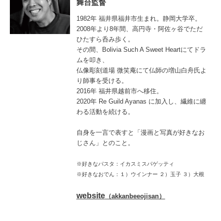
舞台監督
1982
年 福井県福井市生まれ。静岡大学卒。
2008
年より
8
年間、高円寺・阿佐ヶ谷でただ
ひたすら呑み歩く。
その間、
Bolivia Such A Sweet Heart
にてドラ
ムを叩き、
仏像彫刻道場 微笑庵にて仏師の増山白舟氏よ
り師事を受ける。
2016
年 福井県越前市へ移住。
2020
年
Re Guild Ayanas
に加入し、繊維に纏
わる活動を続ける。
自身を一言で表すと「漫画と写真が好きなお
じさん」とのこと。
※好きなパスタ：イカスミスパゲッティ
※好きなおでん：１）ウインナー ２）玉子 ３）大根
website
（akkanbeeojisan）