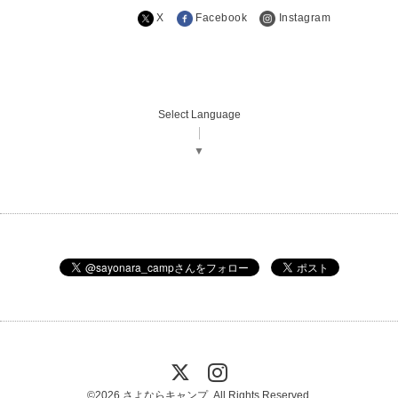
X
Facebook
Instagram
Select Language
▼
©2026
さよならキャンプ
. All Rights Reserved.