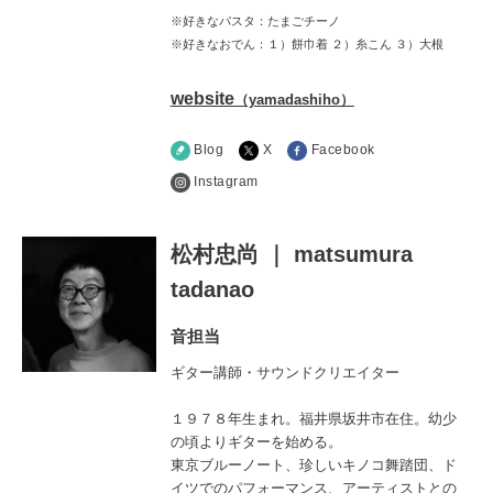
※好きなパスタ：たまごチーノ
※好きなおでん：１）餅巾着 ２）糸こん ３）大根
website
（yamadashiho）
Blog
X
Facebook
Instagram
松村忠尚 ｜ matsumura
tadanao
音担当
ギター講師・サウンドクリエイター
１９７８年生まれ。福井県坂井市在住。幼少
の頃よりギターを始める。
東京ブルーノート、珍しいキノコ舞踏団、ド
イツでのパフォーマンス、アーティストとの