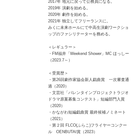
2017年 地元に戻って公務員になる。
2019年 演劇を始める。
2020年 劇作を始める。
2021年 独立してフリーランスに。
みくに未来ホールにて中高生演劇ワークショ
ップのファシリテーターを務める。
＜レギュラー＞
・FM福井「Weekend Shower」MC ほっしー
（2023.7～）
＜受賞歴＞
・第26回劇作家協会新人戯曲賞 一次審査通
過（2020）
・文芸社「バレンタインプロジェクトラジオ
ドラマ原案募集コンテスト」短編部門入賞
（2020）
・かながわ短編戯曲賞 最終候補ノミネート
（2021）
・第２回 FLCO(ふらこ)フライヤーコンクー
ル OENBUTAI賞（2023）