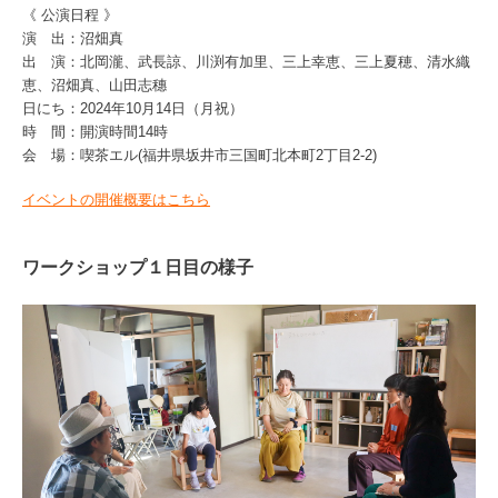
《 公演日程 》
演 出：沼畑真
出 演：北岡瀧、武長諒、川渕有加里、三上幸恵、三上夏穂、清水織
恵、沼畑真、山田志穗
日にち：2024年10月14日（月祝）
時 間：開演時間14時
会 場：喫茶エル(福井県坂井市三国町北本町2丁目2-2)
イベントの開催概要はこちら
ワークショップ１日目の様子