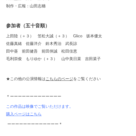
制作・広報：山田志穗
参加者（五十音順）
上田陸（＋３） 笠松大誠（＋３） Glico 坂本優太
佐藤真緒 佐藤洋介 鈴木秀治 武長諒
田中葵 前田健吾 前田倖誠 松田佳恵
毛利崇俊 もりゆか（＋３） 山中美日菜 吉田菜子
★この他の公演情報は
こちらのページ
をご覧ください
＊ーーーーーーーーーーーーー
この作品は映像でご覧いただけます。
購入ページはこちら
ーーーーーーーーーーーーー＊