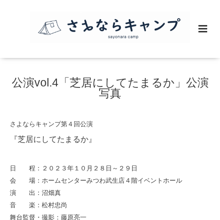
公演vol.4「芝居にしてたまるか」公演
写真
さよならキャンプ第４回公演
『芝居にしてたまるか』
日 程：２０２３年１０月２８日～２９日
会 場：ホームセンターみつわ武生店４階イベントホール
演 出：沼畑真
音 楽：松村忠尚
舞台監督・撮影：藤原亮一