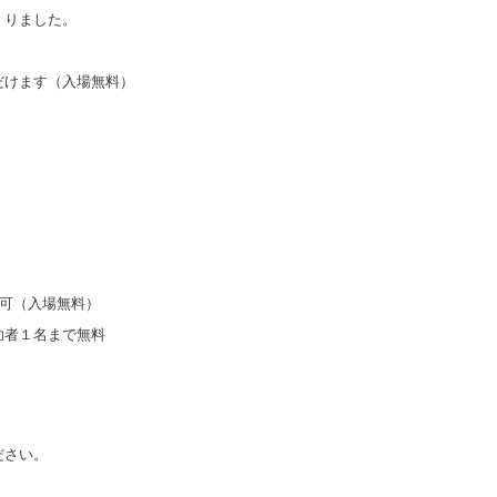
くりました。
だけます（入場無料）
場可（入場無料）
助者１名まで無料
ださい。