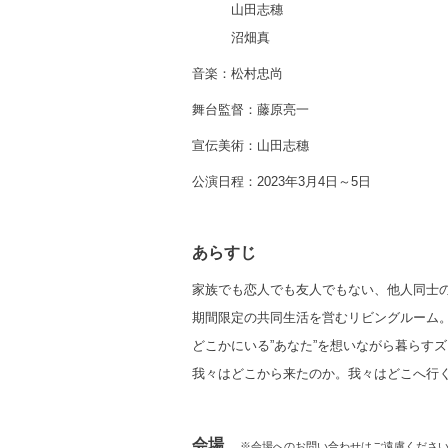
山田志穗
沼畑真
音楽：松村忠尚
舞台監督：藤原亮一
宣伝美術：山田志穗
公演日程：2023年3月4日～5日
あらすじ
家族でも恋人でも友人でもない、他人同士
期間限定の共同生活を営むリビングルーム
どこかにいる”あなた”を想いながら暮らす
我々はどこから来たのか。我々はどこへ行
会場
※会場へのお問い合わせはご遠慮くださ