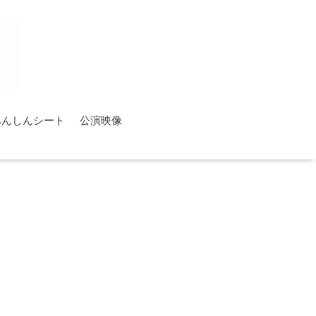
あんしんシート
公演映像
す