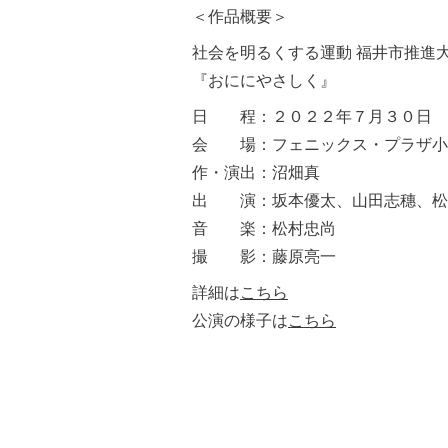
＜作品概要＞
社会を明るくする運動 福井市推進
『おににやさしく』
日 程：２０２２年７月３０日
会 場：フェニックス・プラザ小
作・演出：沼畑真
出 演：坂本優太、山田志穗、松
音 楽：松村忠尚
撮 影：藤原亮一
詳細は
こちら
公演の様子は
こちら