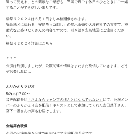
違って見える」との素敵なご感想も…三国で過ごす休日のひとときにご一緒
することができ嬉しい限りです。
椿祭り２０２４は５月１日より本格開催されます。
安島地区に伝わる「安島モッコ刺し」の展示販売や大湊神社での古本市、神
射式など盛りだくさんの内容ですので、引き続き安島地区にご注目くださ
い。
椿祭り２０２４詳細はこちら
＊＊＊
公演は終演しましたが、公演関連の情報はまだまだ発信していきます。どう
ぞお楽しみに…
ふりかえりラジオ
5/2(木)17:00〜
音声配信番組
「さよならキャンプのほんとになんでもない」
にて、公演メン
バーのふりかえり会を配信！キャストとして参加してくれた吉田菜子さん、
宮下一護さんの声もお届けします。
全編舞台映像
今回の公演映像を
公式YouTube
にて全編配信予定です。