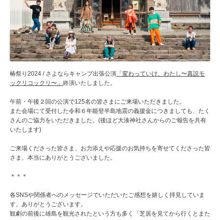
椿祭り2024 / さよならキャンプ出張公演
「変わっていけ、わたし〜真説モ
ックリコックリ〜」
終演いたしました。
午前・午後２回の公演で125名の皆さまにご来場いただきました。
また会場にて受付した令和６年能登半島地震の義援金につきましても、たく
さんのご協力をいただきました。(後ほど大湊神社さんからのご報告を共有
いたします)
ご来場くださった皆さま、お力添えや応援のお気持ちを寄せてくださった皆
さま、本当にありがとうございました。
＊＊＊
各SNSや関係者へのメッセージでいただいたご感想を嬉しく拝見していま
す。ありがとうございます。
観劇の前後に雄島を観光されたという方も多く「芝居を見てから行くとまた