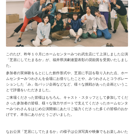
このたび、昨年１０月にホームセンターみつわ武生店にて上演しました公演
「芝居にしてたまるか」が、福井県演劇連盟表彰の奨励賞を受賞いたしまし
た。
参加者の実体験をもとにした創作形式や、芝居に手話を取り入れた点、ホー
ムセンターみつわさんを会場にお借りしたことや、みつわさんとコラボレー
ションした「み」缶バッジ企画などなど、様々な挑戦があった企画というこ
とで評価をいただきました。
ご来場くださった皆様はもちろん、キャスト・スタッフとして参加してくだ
さった参加者の皆様、様々な強力サポートで支えてくださったホームセンタ
ーみつわさんをはじめ公演開催にあたりご協力くださった多くの皆様のおか
げです。本当にありがとうございました。
なお公演「芝居にしてたまるか」の様子は公演写真や映像でもお楽しみいた