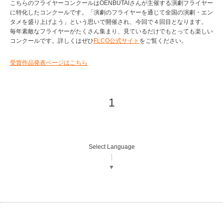
こちらのフライヤーコンクールはOENBUTAIさんが主催する演劇フライヤー
に特化したコンクールです。「演劇のフライヤーを通じて全国の演劇・エン
タメを盛り上げよう」という思いで開催され、今回で４回目となります。
毎年素敵なフライヤーがたくさん集まり、見ているだけでもとっても楽しい
コンクールです。詳しくはぜひ
FLCO公式サイト
をご覧ください。
受賞作品発表ページはこちら
1
Select Language
▼