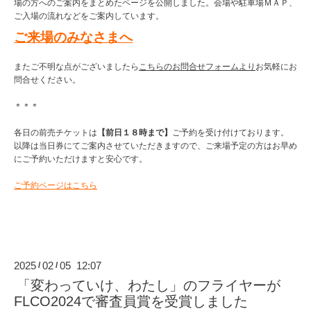
場の方へのご案内をまとめたページを公開しました。会場や駐車場ＭＡＰ、
ご入場の流れなどをご案内しています。
ご来場のみなさまへ
またご不明な点がございましたら
こちらのお問合せフォームより
お気軽にお
問合せください。
＊＊＊
各日の前売チケットは
【前日１８時まで】
ご予約を受け付けております。
以降は当日券にてご案内させていただきますので、ご来場予定の方はお早め
にご予約いただけますと安心です。
ご予約ページはこちら
2025
02
05 12:07
/
/
「変わっていけ、わたし」のフライヤーが
FLCO2024で審査員賞を受賞しました