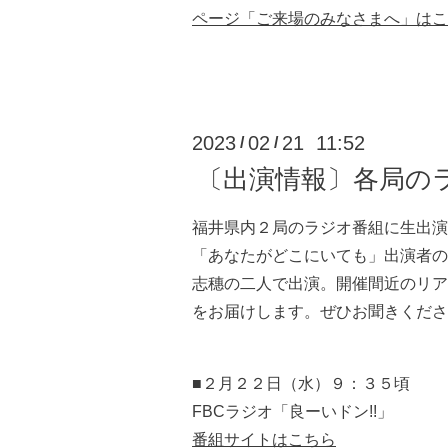
ページ「ご来場のみなさまへ」はこ
2023
02
21 11:52
/
/
〔出演情報〕各局の
福井県内２局のラジオ番組に生出演
「あなたがどこにいても」出演者の
志穗の二人で出演。開催間近のリア
をお届けします。ぜひお聞きくださ
■２月２２日（水）９：３５頃
FBCラジオ「良ーいドン!!」
番組サイトはこちら