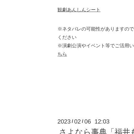
観劇あんしんシート
※ネタバレの可能性がありますので
ください
※演劇公演やイベント等でご活用い
ちら
2023
02
06 12:03
/
/
さよなら事典「福井