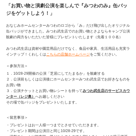
「お買い物と演劇公演を楽しんで『みつわのみ』缶バッ
ジをゲットしよう！」
おなじみホームセンターみつわのロゴから「み」だけ飛び出したオリジナル
缶バッジができました。みつわ武生店でのお買い物とさよならキャンプ公演
観劇の両方をいただいた皆様にプレゼントいたします（先着１００名）
みつわ武生店は資材や園芸用品だけでなく、食品や家具、生活用品も充実ラ
インナップ！くわしくは
こちらの店舗ホームページ
をご覧ください。
＜参加方法＞
１．10/28-29開催の公演「芝居にしてたまるか」を観劇する
２．公演前もしくは公演後にホームセンターみつわ武生店でお好きなものを
お買い物
３．公演チケットとお買い物レシートを持って
みつわ武生店のサービスカウ
ンター（レジ奥）
へお越しください
その場で缶バッジをプレゼントいたします。
＜留意事項＞
・プレゼントはお一人様一つまでとさせていただきます。
・プレゼント期間は公演日と同じ10/28-29です。