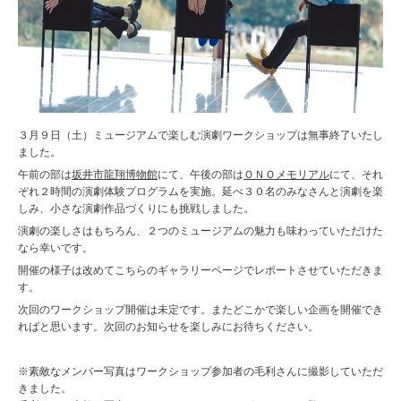
３月９日（土）ミュージアムで楽しむ演劇ワークショップは無事終了いたし
ました。
午前の部は
坂井市龍翔博物館
にて、午後の部は
ＯＮＯメモリアル
にて、それ
ぞれ２時間の演劇体験プログラムを実施。延べ３０名のみなさんと演劇を楽
しみ、小さな演劇作品づくりにも挑戦しました。
演劇の楽しさはもちろん、２つのミュージアムの魅力も味わっていただけた
なら幸いです。
開催の様子は改めてこちらのギャラリーページでレポートさせていただきま
す。
次回のワークショップ開催は未定です。またどこかで楽しい企画を開催でき
ればと思います。次回のお知らせを楽しみにお待ちください。
※素敵なメンバー写真はワークショップ参加者の毛利さんに撮影していただ
きました。