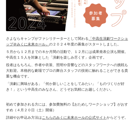
さよならキャンプがファシリテーターとして関わる
「中高生演劇ワークショ
ップ＠みくに未来ホール」
の２０２４年度の募集がスタートしました。
５月から１２月までの８か月間の活動で、１２月には成果発表公演も開催。
中高生１５人を対象とした「演劇を楽しみ尽くす」企画です。
役者はもちろん、作者や衣装、照明や音響などのスタッフワークへの挑戦も
大歓迎。本格的な劇場でプロの舞台スタッフの技術に触れることができる貴
重な機会です。
「演劇に興味がある」「何か新しいことをしてみたい」「ものづくりが好
き！」という中高生のみなさん、どうぞお気軽にお越しください。
初めて参加される方には、参加費無料の【おためしワークショップ】がおす
すめ（４月２０日（土）開催）
詳細やお申込み方法は
こちらのみくに未来ホールの公式サイト
からどうぞ。