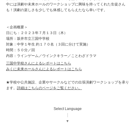
中には演劇や未来ホールのワークショップに興味を持ってくれた生徒さん
も！演劇の楽しさを少しでも体感してもらえたなら幸いです。
＜企画概要＞
日にち：２０２３年７月１３日（木）
場所：坂井市立三国中学校
対象：中学１年生 約１７０名（３回に分けて実施）
時間：５０分／回
内容：ラインゲーム／ウインクキラー／ことわざドラマ
三国中学校さんによるレポートはこちら
みくに未来ホールさんによるレポートはこちら
★学校や公共施設、企業やサークルなどでの出張演劇ワークショップを承り
ます。
詳細はこちらのページをご覧ください。
Select Language
▼