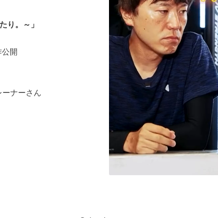
ふたり。～」
作公開
レーナーさん