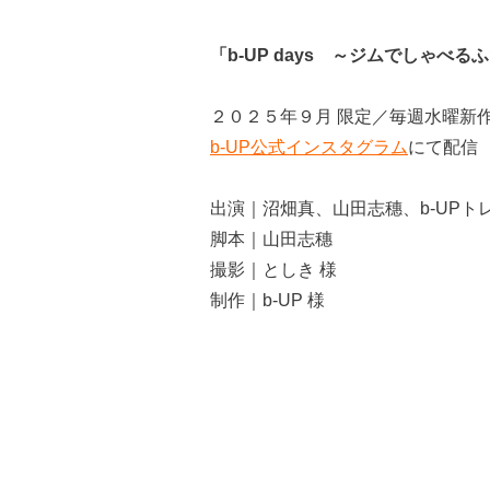
「b-UP days ～ジムでしゃべる
２０２５年９月 限定／毎週水曜新
b-UP公式インスタグラム
にて配信
出演｜沼畑真、山田志穗、b-UPト
脚本｜山田志穗
撮影｜としき 様
制作｜b-UP 様