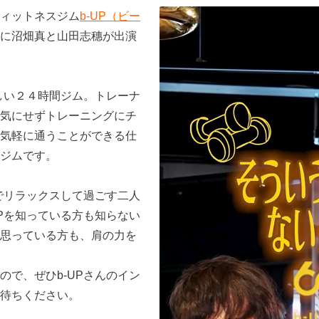
ィットネスジム
b-UP（ビー
に沼畑真と山田志穗が出演
さしい２４時間ジム。トレーナ
気にせずトレーニングにチ
気軽に通うことができる仕
ジムです。
Pでリラックスして過ごす二人
UPを知っている方も知らない
思っている方も、肩の力を
ので、ぜひb-UPさんのイン
待ちください。