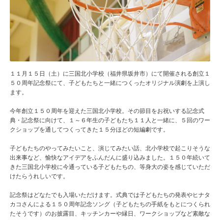
１１月１５日（土）に三国北小学校（福井県坂井市）にて開催される創立１
５０周年記念祭にて、子どもたちと一緒につくったオリジナル演劇を上演し
ます。
今年創立１５０周年を迎えた三国北小学校。その節目をお祝いする記念式
典・記念祭に向けて、１～６年生の子どもたち１１人と一緒に、５回のワー
クショップを通してつくってきた１５分ほどの短編劇です。
子どもたちのやってみたいこと、演じてみたい話、北小学校で起こりそうな
出来事など、愉快なアイデアをふんだんに盛り込みました。１５０年続いて
きた三国北小学校に今通っている子どもたちの、等身大の姿を感じていただ
けたらうれしいです。
記念祭はどなたでも入場いただけます。式典では子どもたちの発表やヒナタ
カコさんによる１５０周年記念ソング（子どもたちの手紙をもとにつくられ
たそうです）のお披露目、キッチンカーや縁日、ワークショップなど素敵な