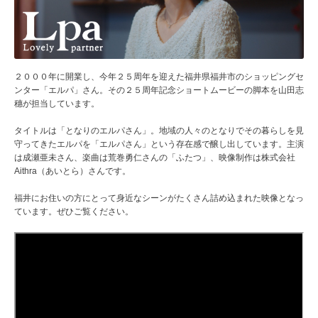
２０００年に開業し、今年２５周年を迎えた福井県福井市のショッピングセ
ンター「エルパ」さん。その２５周年記念ショートムービーの脚本を山田志
穗が担当しています。
タイトルは「となりのエルパさん」。地域の人々のとなりでその暮らしを見
守ってきたエルパを「エルパさん」という存在感で醸し出しています。主演
は成瀬亜未さん、楽曲は荒巻勇仁さんの「ふたつ」、映像制作は株式会社
Aithra（あいとら）さんです。
福井にお住いの方にとって身近なシーンがたくさん詰め込まれた映像となっ
ています。ぜひご覧ください。