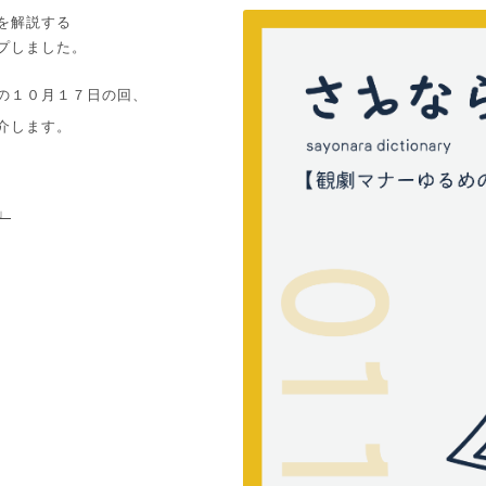
を解説する
プしました。
の１０月１７日の回、
介します。
」